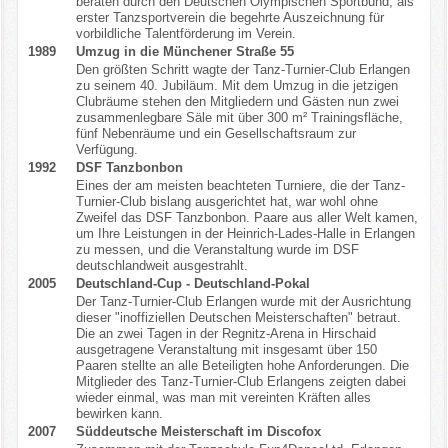
beraten durch den Deutschen Olympischen Sportbund, als
erster Tanzsportverein die begehrte Auszeichnung für
vorbildliche Talentförderung im Verein.
1989
Umzug in die Münchener Straße 55
Den größten Schritt wagte der Tanz-Turnier-Club Erlangen
zu seinem 40. Jubiläum. Mit dem Umzug in die jetzigen
Clubräume stehen den Mitgliedern und Gästen nun zwei
zusammenlegbare Säle mit über 300 m² Trainingsfläche,
fünf Nebenräume und ein Gesellschaftsraum zur
Verfügung.
1992
DSF Tanzbonbon
Eines der am meisten beachteten Turniere, die der Tanz-
Turnier-Club bislang ausgerichtet hat, war wohl ohne
Zweifel das DSF Tanzbonbon. Paare aus aller Welt kamen,
um Ihre Leistungen in der Heinrich-Lades-Halle in Erlangen
zu messen, und die Veranstaltung wurde im DSF
deutschlandweit ausgestrahlt.
2005
Deutschland-Cup - Deutschland-Pokal
Der Tanz-Turnier-Club Erlangen wurde mit der Ausrichtung
dieser "inoffiziellen Deutschen Meisterschaften" betraut.
Die an zwei Tagen in der Regnitz-Arena in Hirschaid
ausgetragene Veranstaltung mit insgesamt über 150
Paaren stellte an alle Beteiligten hohe Anforderungen. Die
Mitglieder des Tanz-Turnier-Club Erlangens zeigten dabei
wieder einmal, was man mit vereinten Kräften alles
bewirken kann.
2007
Süddeutsche Meisterschaft im Discofox