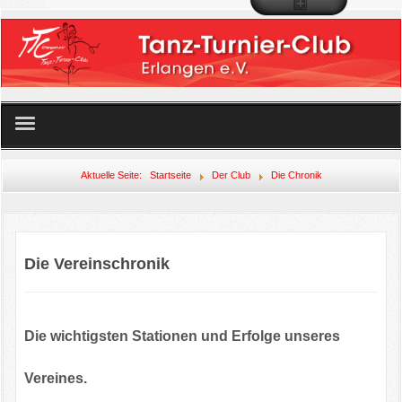
Startseite
Aktuelle Seite:
Startseite
Der Club
Die Chronik
Unser Angebot
Der Club
Die Vereinschronik
Mitglied werden!
Die wichtigsten Stationen und Erfolge unseres
Veranstaltungen
Vereines.
Links