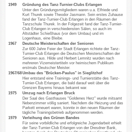
1949
Gründung des Tanz-Turnier-Clubs Erlangen
Kontakt
Unter den Gründungsmitgliedern waren u.a. Elfriede und
Kurt Thurek sowie Theodor Jasmann. Sein erstes Zuhause
fand der Tanz-Turnier-Club Erlangen in den Räumen der
Impressum/Datenschutz
Tanzschule Thurek. In der Folgezeit fand der Tanz-Turnier-
Club Erlangen in verschiedensten Sälen, so auch im
Altstädter Schießhaus (vor dem Umbau) und im
Logenhaus, eine Bleibe.
1967
Deutsche Meisterschaften der Senioren
Zur 600 Jahre Feier der Stadt Erlangen richtete der Tanz-
Turnier-Club Erlangen die Deutschen Meisterschaften der
Senioren aus. Hilde und Herbert Lemnitz wurden nach
mehreren Vizemeistertiteln vor heimischem Publikum
erstmals Deutscher Meister.
1967/68
Umbau des "Brücken-Paulus" in Sieglitzhof
Hier entstand eine Trainings- und Turnierstätte des Tanz-
Turnier-Club Erlangen, die bald darauf weit über die
Grenzen Bayerns hinaus bekannt war.
1975
Umzug nach Erlangen Bruck
Der Saal des Gasthauses "Goldenes Herz" wurde mitsamt
Nebenzimmer völlig saniert. Nachdem die Heizung und das
Parkett erneuert waren, konnte in den neuen Räumen der
tägliche Trainingsbetrieb aufgenommen werden.
1979
Verleihung des Grünen Bandes
Für seine vorbildliche und erfolgreiche Jugendarbeit erhielt
der Tanz-Turnier-Club Erlangen von der Dresdner Bank,