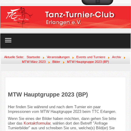
Startseite
Aktuelle Seite:
Startseite
Veranstaltungen
Events und Turniere
Archiv
MTW März 2023
Bilder
MTW Hauptgruppe 2023 (BP)
Unser Angebot
Der Club
MTW Hauptgruppe 2023 (BP)
Mitglied werden!
Hier finden Sie während und nach dem Turnier ein paar
Veranstaltungen
Impressionen vom MTW Hauptgruppe 2023 beim TTC Erlangen.
Wenn Sie eines der Bilder haben möchten, dann gehen Sie bitte
über das
Kontaktformular
, wählen dort den Betreff "Anfrage
Links
Turnierbilder" aus und schreiben Sie uns, welche(s) Bild(er) Sie