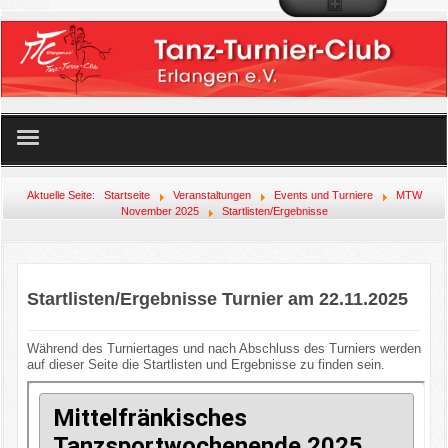
Startseite
Aktuelle Seite:
Startseite
Veranstaltungen
Events und Turniere
MTW
November 2025
Startlisten/Ergebnisse
Unser Angebot
Der Club
Startlisten/Ergebnisse Turnier am 22.11.2025
Mitglied werden!
Während des Turniertages und nach Abschluss des Turniers werden
auf dieser Seite die Startlisten und Ergebnisse zu finden sein.
Veranstaltungen
Links