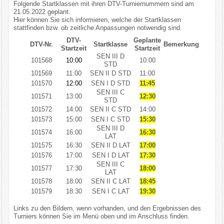
Folgende Startklassen mit ihren DTV-Turniernummern sind am
Kontakt
21.05.2022 geplant.
Hier können Sie sich informieren, welche der Startklassen
stattfinden bzw. ob zeitliche Anpassungen notwendig sind.
Impressum/Datenschutz
DTV-
Geplante
DTV-Nr.
Startklasse
Bemerkung
Startzeit
Startzeit
SEN III D
101568
10:00
10:00
STD
101569
11:00
SEN II D STD
11:00
101570
12:00
SEN I D STD
11:45
SEN III C
101571
13:00
12:30
STD
101572
14:00
SEN II C STD
14:00
101573
15:00
SEN I C STD
15:30
SEN III D
101574
16:00
16:30
LAT
101575
16:30
SEN II D LAT
17:00
101576
17:00
SEN I D LAT
17:30
SEN III C
101577
17:30
18:00
LAT
101578
18:00
SEN II C LAT
18:45
101579
18:30
SEN I C LAT
19:30
Links zu den Bildern, wenn vorhanden, und den Ergebnissen des
Turniers können Sie im Menü oben und im Anschluss finden.