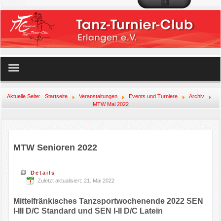
Startseite
Aktuelle Seite:
Startseite
Veranstaltungen
Events und Turniere
Archiv
MTW Mai 2022
Unser Angebot
Der Club
MTW Senioren 2022
Mitglied werden!
Details
Zuletzt aktualisiert: 21. Mai 2022
Veranstaltungen
Mittelfränkisches Tanzsportwochenende 2022 SEN
Links
I-III D/C Standard und SEN I-II D/C Latein