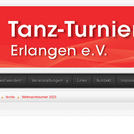
lied werden!
Veranstaltungen
Links
Kontakt
Impres
Archiv
Weihnachtsturnier 2023