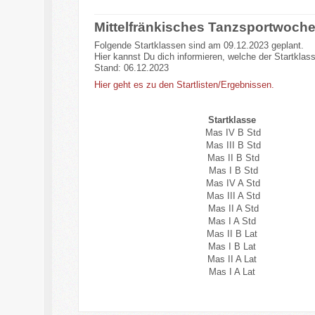
Mittelfränkisches Tanzsportwoch
Folgende Startklassen sind am 09.12.2023 geplant.
Hier kannst Du dich informieren, welche der Startklas
Stand: 06.12.2023
Hier geht es zu den Startlisten/Ergebnissen.
Startklasse
Mas IV B Std
Mas III B Std
Mas II B Std
Mas I B Std
Mas IV A Std
Mas III A Std
Mas II A Std
Mas I A Std
Mas II B Lat
Mas I B Lat
Mas II A Lat
Mas I A Lat