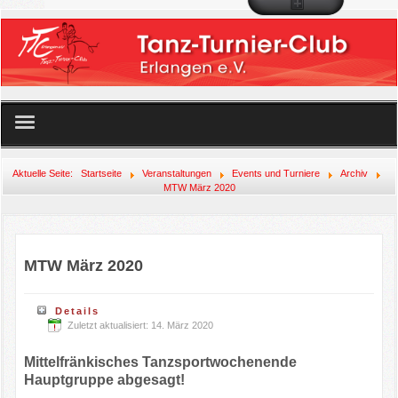
Startseite
Aktuelle Seite:
Startseite
Veranstaltungen
Events und Turniere
Archiv
MTW März 2020
Unser Angebot
Der Club
MTW März 2020
Mitglied werden!
Details
Zuletzt aktualisiert: 14. März 2020
Veranstaltungen
Mittelfränkisches Tanzsportwochenende
Links
Hauptgruppe abgesagt!