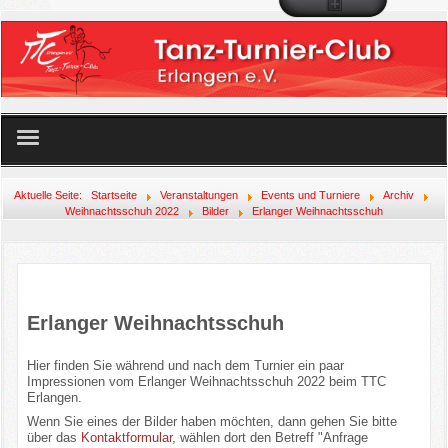
Startseite
Aktuelle Seite:
Startseite
Veranstaltungen
Events und Turniere
Archiv
Weihnachtsschuh 2022
Bilder
Erlanger Weihnachtsschuh
Unser Angebot
Der Club
Erlanger Weihnachtsschuh
Mitglied werden!
Hier finden Sie während und nach dem Turnier ein paar
Veranstaltungen
Impressionen vom Erlanger Weihnachtsschuh 2022 beim TTC
Erlangen.
Wenn Sie eines der Bilder haben möchten, dann gehen Sie bitte
Links
über das
Kontaktformular
, wählen dort den Betreff "Anfrage