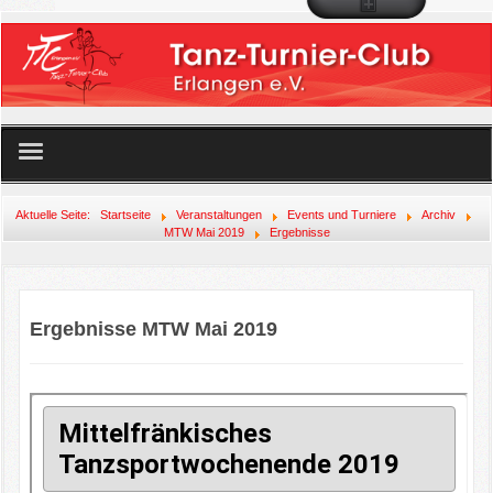
Startseite
Aktuelle Seite:
Startseite
Veranstaltungen
Events und Turniere
Archiv
MTW Mai 2019
Ergebnisse
Unser Angebot
Der Club
Ergebnisse MTW Mai 2019
Mitglied werden!
Veranstaltungen
Links