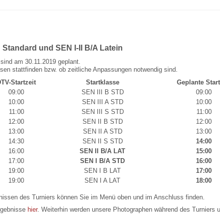
Standard und SEN I-II B/A Latein
sind am 30.11.2019 geplant.
ssen stattfinden bzw. ob zeitliche Anpassungen notwendig sind.
TV-Startzeit
Startklasse
Geplante Start
09:00
SEN III B STD
09:00
10:00
SEN III A STD
10:00
11:00
SEN III S STD
11:00
12:00
SEN II B STD
12:00
13:00
SEN II A STD
13:00
14:30
SEN II S STD
14:00
16:00
SEN II B/A LAT
15:00
17:00
SEN I B/A STD
16:00
19:00
SEN I B LAT
17:00
19:00
SEN I A LAT
18:00
nissen des Turniers können Sie im Menü oben und im Anschluss finden.
Ergebnisse
hier
. Weiterhin werden unsere Photographen während des Turniers