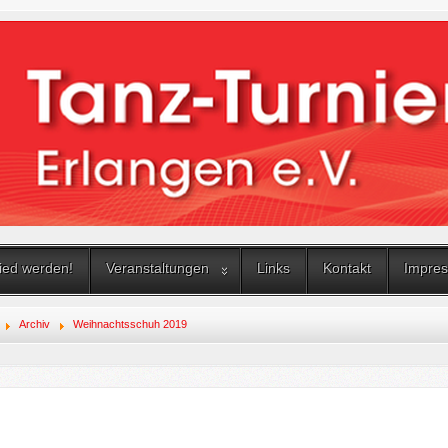
lied werden!
Veranstaltungen
Links
Kontakt
Impres
Archiv
Weihnachtsschuh 2019