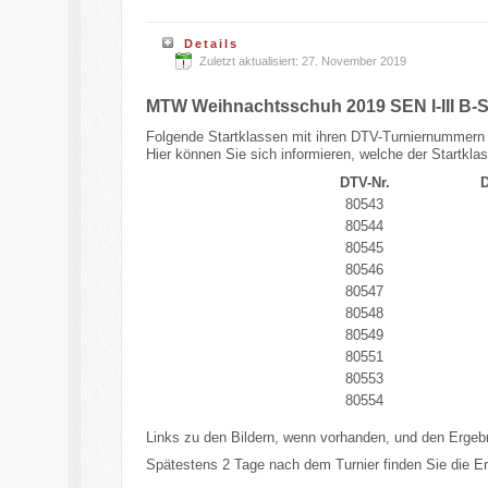
Details
Zuletzt aktualisiert: 27. November 2019
MTW Weihnachtsschuh 2019 SEN I-III B-S 
Folgende Startklassen mit ihren DTV-Turniernummern 
Hier können Sie sich informieren, welche der Startkla
DTV-Nr.
D
80543
80544
80545
80546
80547
80548
80549
80551
80553
80554
Links zu den Bildern, wenn vorhanden, und den Ergeb
Spätestens 2 Tage nach dem Turnier finden Sie die 